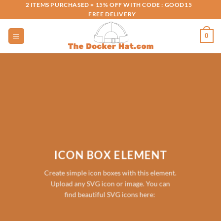
Skip
2 ITEMS PURCHASED = 15% OFF WITH CODE : GOOD15
FREE DELIVERY
to
content
0
ICON BOX ELEMENT
Create simple icon boxes with this element.
Upload any SVG icon or image. You can
find beautiful SVG icons here: